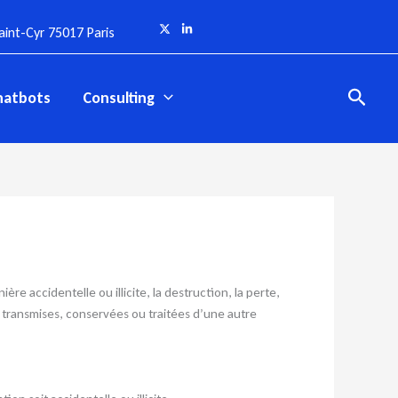
int-Cyr 75017 Paris
Reche
hatbots
Consulting
re accidentelle ou illicite, la destruction, la perte,
l transmises, conservées ou traitées d’une autre