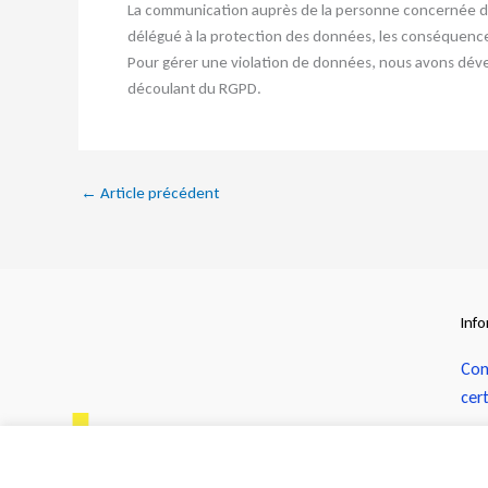
La communication auprès de la personne concernée doit 
délégué à la protection des données, les conséquences
Pour gérer une violation de données, nous avons dév
découlant du RGPD.
←
Article précédent
Inf
Con
cer
Con
cer