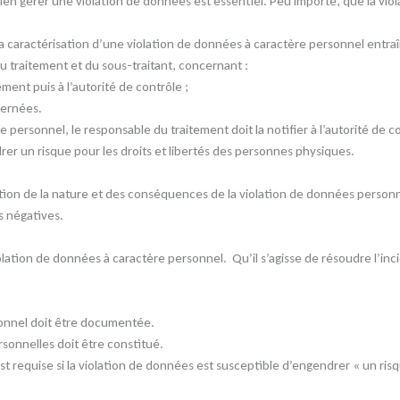
ien gérer une violation de données est essentiel. Peu importe, que la violati
a caractérisation d’une violation de données à caractère personnel entraî
u traitement et du sous-traitant, concernant :
ement puis à l’autorité de contrôle ;
cernées.
 personnel, le responsable du traitement doit la notifier à l’autorité de 
rer un risque pour les droits et libertés des personnes physiques.
tion de la nature et des conséquences de la violation de données personn
s négatives.
olation de données à caractère personnel. Qu’il s’agisse de résoudre l’inci
sonnel doit être documentée.
rsonnelles doit être constitué.
t requise si la violation de données est susceptible d’engendrer « un risqu