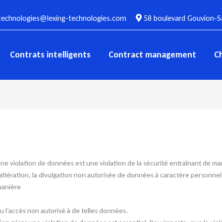
technologies@lexing-technologies.com
58 boulevard Gouvion-Sa
Contrats intelligents
Contract management
C
ne violation de données est une violation de la sécurité entraînant de maniè
’altération, la divulgation non autorisée de données à caractère personne
anière
u l’accès non autorisé à de telles données.