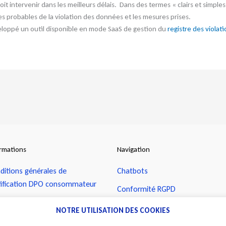
intervenir dans les meilleurs délais. Dans des termes « clairs et simples
 probables de la violation des données et les mesures prises.
eloppé un outil disponible en mode SaaS de gestion du
registre des viola
ormations
Navigation
ditions générales de
Chatbots
tification DPO consommateur
Conformité RGPD
ditions générales de
Contrats intelligents
NOTRE UTILISATION DES COOKIES
tification DPO professionnel
Contract management