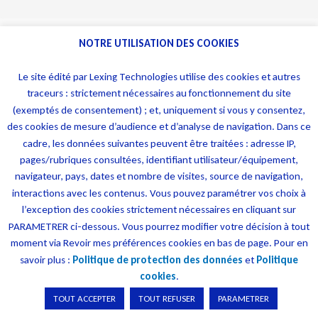
NOTRE UTILISATION DES COOKIES
Le site édité par Lexing Technologies utilise des cookies et autres
traceurs : strictement nécessaires au fonctionnement du site
(exemptés de consentement) ; et, uniquement si vous y consentez,
des cookies de mesure d’audience et d’analyse de navigation. Dans ce
cadre, les données suivantes peuvent être traitées : adresse IP,
pages/rubriques consultées, identifiant utilisateur/équipement,
navigateur, pays, dates et nombre de visites, source de navigation,
interactions avec les contenus. Vous pouvez paramétrer vos choix à
Informations
Navigation
l’exception des cookies strictement nécessaires en cliquant sur
Conditions générales de
Chatbots
PARAMETRER ci-dessous. Vous pourrez modifier votre décision à tout
certification DPO
moment via Revoir mes préférences cookies en bas de page. Pour en
Conformité RGPD
savoir plus :
Politique de protection des données
et
Politique
consommateur
Contrats intelligents
cookies
.
Conditions générales de
TOUT ACCEPTER
TOUT REFUSER
PARAMETRER
Contract management
certification DPO