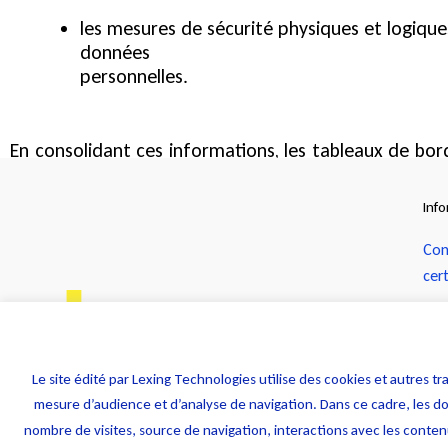
les mesures de sécurité physiques et logiqu
données
personnelles.
En consolidant ces informations, les tableaux de bord
l’ensemble des processus relatifs au principe de resp
Inf
Con
cer
Con
cer
Not
Le site édité par Lexing Technologies utilise des cookies et autres
mesure d’audience et d’analyse de navigation. Dans ce cadre, les do
Pol
nombre de visites, source de navigation, interactions avec les cont
Rét