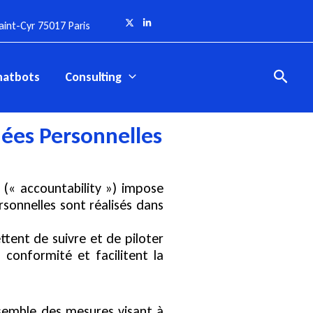
int-Cyr 75017 Paris
Reche
hatbots
Consulting
ées Personnelles
 (« accountability ») impose
sonnelles sont réalisés dans
tent de suivre et de piloter
 conformité et facilitent la
nsemble des mesures visant à