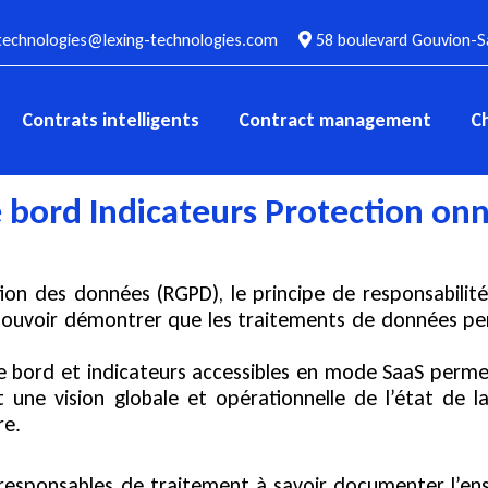
technologies@lexing-technologies.com
58 boulevard Gouvion-Sa
Contrats intelligents
Contract management
C
bord Indicateurs Protection onn
ion des données (RGPD), le principe de responsabilité
pouvoir démontrer que les traitements de données per
 bord et indicateurs accessibles en mode SaaS permet
une vision globale et opérationnelle de l’état de la
re.
s responsables de traitement à savoir documenter l’e