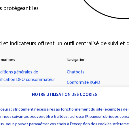
es protégeant les
 et indicateurs offrent un outil centralisé de suivi et 
onsabilité est correctement géré et tracé.
ormations
Navigation
ditions générales de
Chatbots
tification DPO consommateur
Conformité RGPD
ditions générales de
Contrats intelligents
NOTRE UTILISATION DES COOKIES
tification DPO professionnel
Contract management
ice légale
 traceurs : strictement nécessaires au fonctionnement du site (exemptés d
Consulting
nnées suivantes peuvent être traitées : adresse IP, pages/rubriques consul
itique de protection des données
enus. Vous pouvez paramétrer vos choix à l’exception des cookies stricte
ractation Client Consommateur