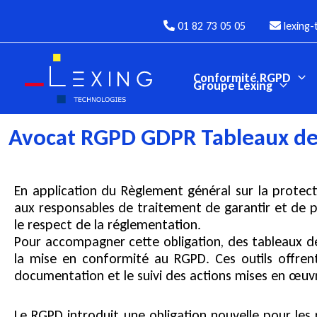
Aller
au
01 82 73 05 05
lexing-
contenu
Conformité RGPD
Groupe Lexing
Avocat RGPD GDPR Tableaux de 
En application du Règlement général sur la protect
aux responsables de traitement de garantir et de 
le respect de la réglementation.
Pour accompagner cette obligation, des tableaux de
la mise en conformité au RGPD. Ces outils offrent 
documentation et le suivi des actions mises en œuv
Le RGPD introduit une obligation nouvelle pour le