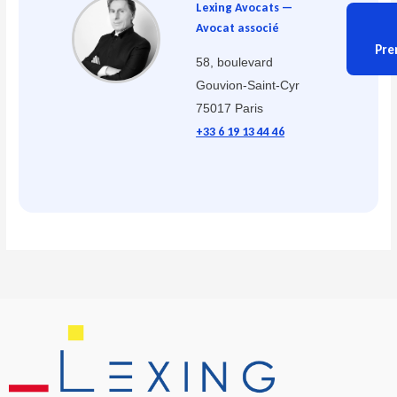
Lexing Avocats —
Avocat associé
Pre
58, boulevard
Gouvion-Saint-Cyr
75017 Paris
+33 6 19 13 44 46