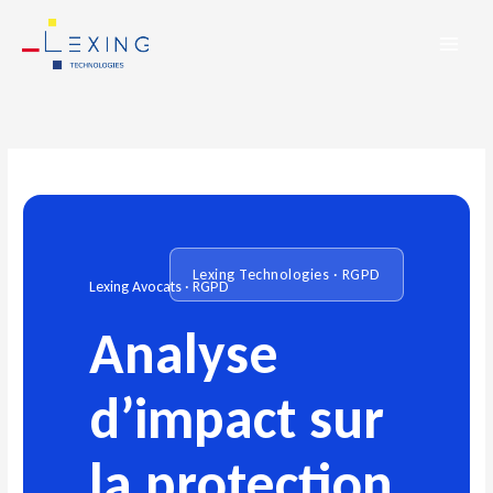
Aller
au
contenu
Lexing Technologies · RGPD
Lexing Avocats · RGPD
Analyse
d’impact sur
la protection