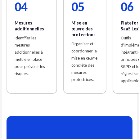
04
05
06
Mesures
Mise en
Platefo
additionnelles
œuvre des
SaaS Lex
protections
Identifier les
Outils
Organiser et
mesures
d’impléme
coordonner la
additionnelles à
intégrant 
mise en œuvre
mettre en place
principes
concrète des
pour prévenir les
RGPD et l
mesures
risques.
règles fra
protectrices.
applicable